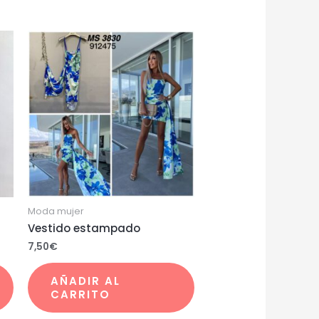
Moda mujer
Vestido estampado
7,50
€
AÑADIR AL
CARRITO