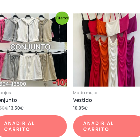
¡Oferta!
bajas
Moda mujer
njunto
Vestido
,50
€
13,50
€
10,95
€
AÑADIR AL
AÑADIR AL
CARRITO
CARRITO