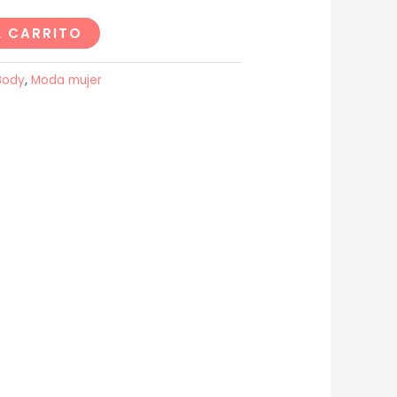
L CARRITO
Body
,
Moda mujer