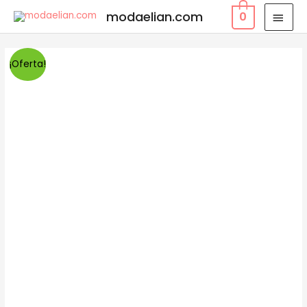
modaelian.com
0
¡Oferta!