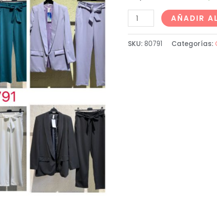
AÑADIR A
SKU:
80791
Categorías: