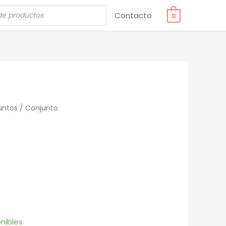
Contacto
0
untos
/ Conjunto
o
nibles