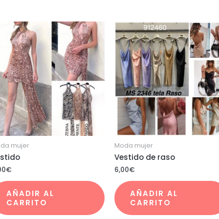
da mujer
Moda mujer
stido
Vestido de raso
00
€
6,00
€
AÑADIR AL
AÑADIR AL
CARRITO
CARRITO