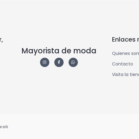
,
Enlaces 
Mayorista de moda
Quienes so
Contacto
Visita la tie
elli