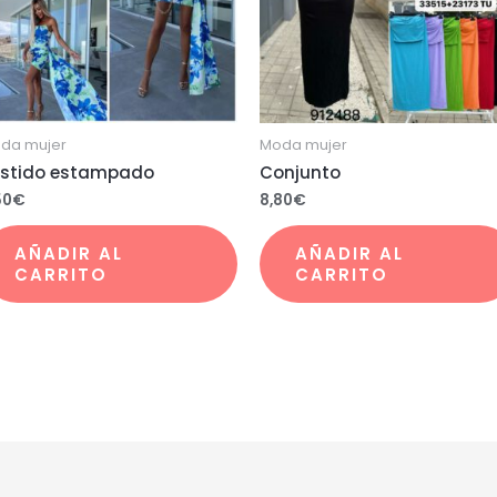
da mujer
Moda mujer
stido estampado
Conjunto
50
€
8,80
€
AÑADIR AL
AÑADIR AL
CARRITO
CARRITO