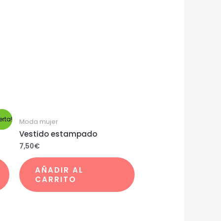
erta!
Moda mujer
Vestido estampado
7,50
€
AÑADIR AL
CARRITO