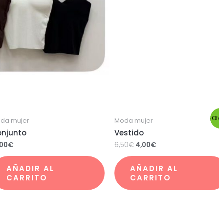
¡Of
da mujer
Moda mujer
njunto
Vestido
,00
€
6,50
€
4,00
€
AÑADIR AL
AÑADIR AL
CARRITO
CARRITO