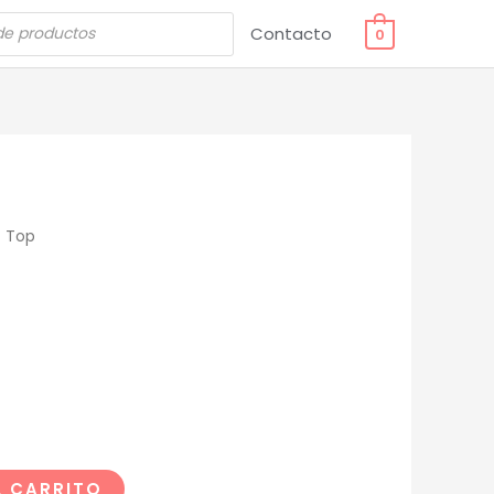
Contacto
0
 Top
L CARRITO