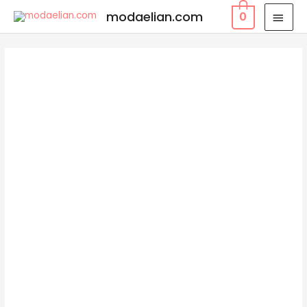
modaelian.com
0