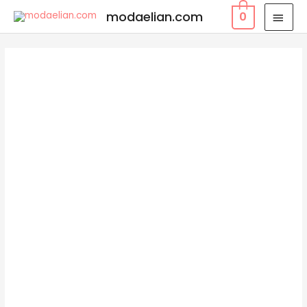
modaelian.com
0