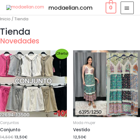
modaelian.com
0
Inicio
/ Tienda
Tienda
Novedades
¡Oferta!
Conjuntos
Moda mujer
Conjunto
Vestido
14,50
€
13,50
€
12,50
€