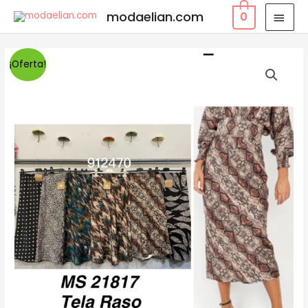
modaelian.com
0
¡Oferta!