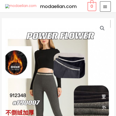
modaelian.com
0