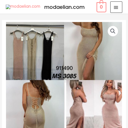
modaelian.com
0