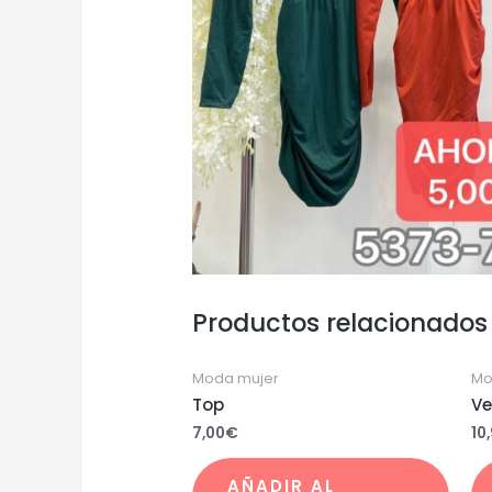
Productos relacionados
Moda mujer
Mo
Top
Ve
7,00
€
10
AÑADIR AL