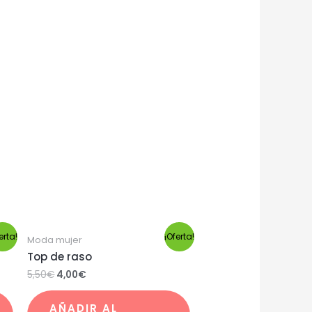
erta!
¡Oferta!
Moda mujer
Top de raso
5,50
€
4,00
€
AÑADIR AL