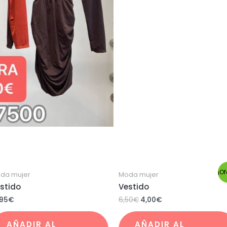
¡Of
da mujer
Moda mujer
stido
Vestido
,95
€
6,50
€
4,00
€
AÑADIR AL
AÑADIR AL