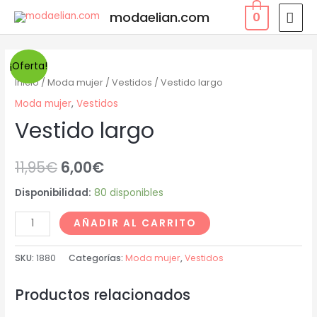
Ir
MEN
modaelian.com
0
al
PRI
contenido
¡Oferta!
Inicio
/
Moda mujer
/
Vestidos
/ Vestido largo
Moda mujer
,
Vestidos
Vestido largo
11,95
€
6,00
€
Disponibilidad:
80 disponibles
Vestido
AÑADIR AL CARRITO
largo
cantidad
SKU:
1880
Categorías:
Moda mujer
,
Vestidos
Productos relacionados