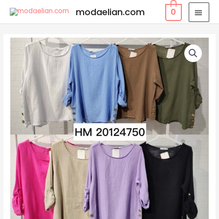
modaelian.com
0