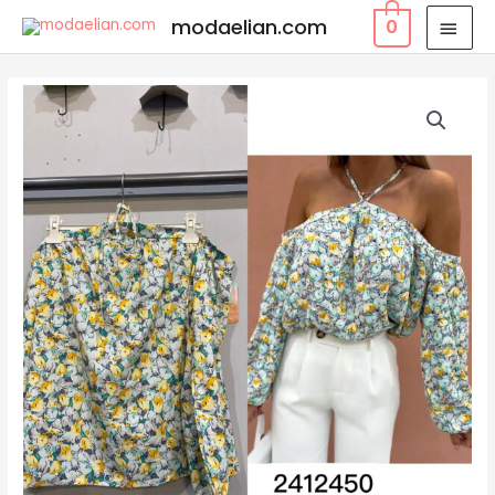
modaelian.com
0