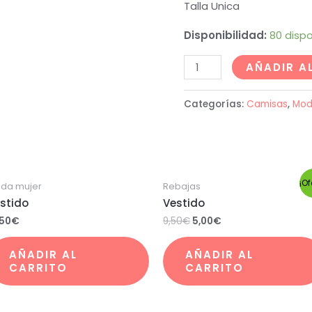
Talla Unica
Disponibilidad:
80 dispo
AÑADIR A
Categorías:
Camisas
,
Mod
¡Of
da mujer
Rebajas
stido
Vestido
,50
€
9,50
€
5,00
€
AÑADIR AL
AÑADIR AL
CARRITO
CARRITO