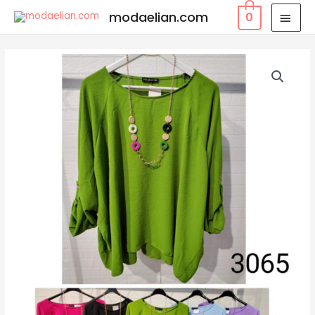
modaelian.com
0