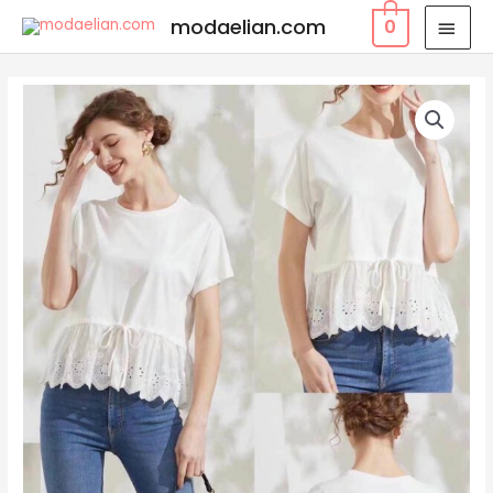
modaelian.com
0