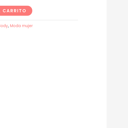
L CARRITO
Body
,
Moda mujer