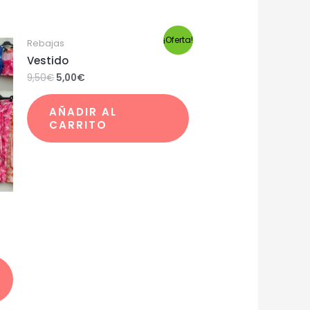
¡Oferta!
Rebajas
Vestido
9,50
€
5,00
€
AÑADIR AL
CARRITO