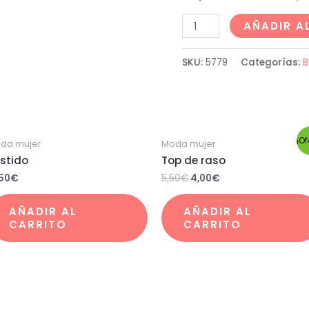
AÑADIR A
SKU:
5779
Categorías:
B
¡Of
da mujer
Moda mujer
stido
Top de raso
,50
€
5,50
€
4,00
€
AÑADIR AL
AÑADIR AL
CARRITO
CARRITO