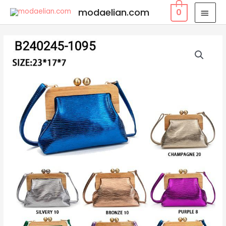
modaelian.com
0