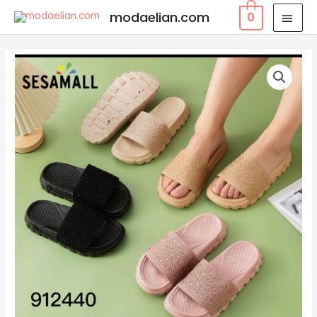
modaelian.com
0