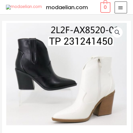
modaelian.com
0