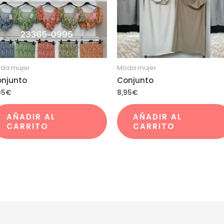
da mujer
Moda mujer
njunto
Conjunto
95
€
8,95
€
AÑADIR AL
AÑADIR AL
CARRITO
CARRITO