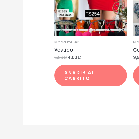
Moda mujer
Mo
Vestido
Co
6,50
€
4,00
€
9,
AÑADIR AL
CARRITO