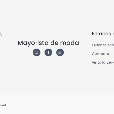
,
Enlaces 
Mayorista de moda
Quienes so
Contacto
Visita la tie
elli