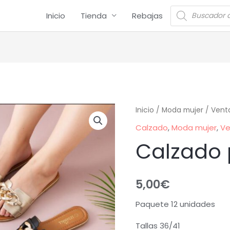
Inicio
Tienda
Rebajas
Inicio
/
Moda mujer
/
Vent
Calzado
,
Moda mujer
,
Ve
Calzado 
5,00
€
Paquete 12 unidades
Tallas 36/41