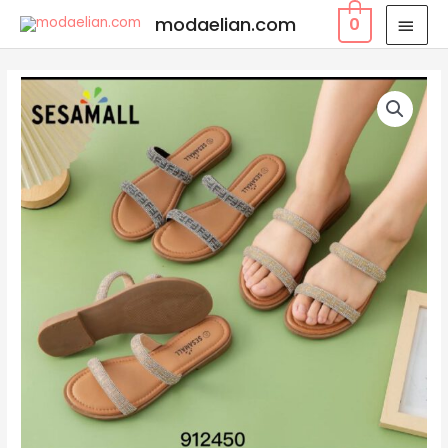
modaelian.com
0