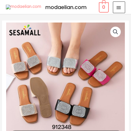
modaelian.com
0