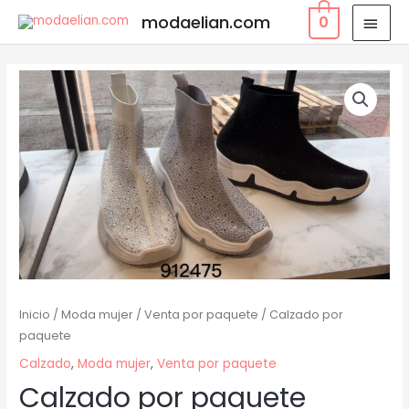
modaelian.com
0
Inicio
/
Moda mujer
/
Venta por paquete
/ Calzado por
paquete
Calzado
,
Moda mujer
,
Venta por paquete
Calzado por paquete