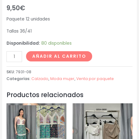
9,50
€
Paquete 12 unidades
Tallas 36/41
Disponibilidad:
80 disponibles
AÑADIR AL CARRITO
SKU:
7931-08
Categorías:
Calzado
,
Moda mujer
,
Venta por paquete
Productos relacionados