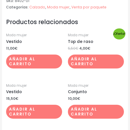
SKU:
8402-01
cantidad
Categorías:
Calzado
,
Moda mujer
,
Venta por paquete
Productos relacionados
¡Oferta!
Moda mujer
Moda mujer
Vestido
Top de raso
11,00
€
5,50
€
4,00
€
AÑADIR AL
AÑADIR AL
CARRITO
CARRITO
Moda mujer
Moda mujer
Vestido
Conjunto
15,50
€
10,00
€
AÑADIR AL
AÑADIR AL
CARRITO
CARRITO