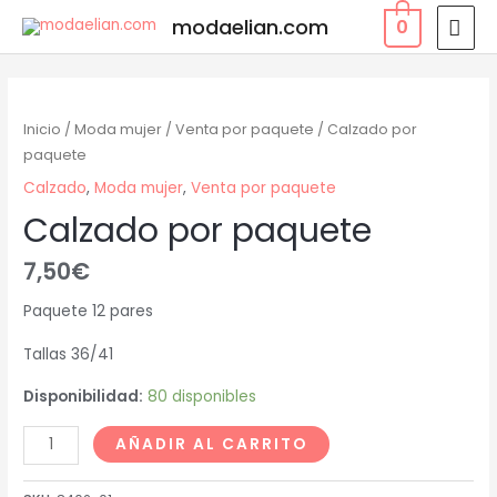
Ir
MEN
modaelian.com
0
al
PRI
contenido
Inicio
/
Moda mujer
/
Venta por paquete
/ Calzado por
paquete
Calzado
,
Moda mujer
,
Venta por paquete
Calzado por paquete
7,50
€
Paquete 12 pares
Tallas 36/41
Disponibilidad:
80 disponibles
Calzado
AÑADIR AL CARRITO
por
paquete