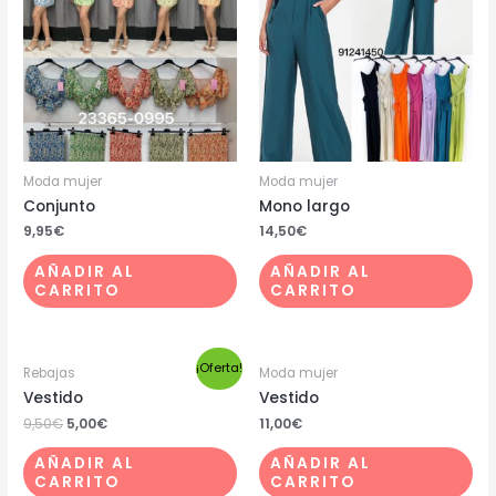
Moda mujer
Moda mujer
Conjunto
Mono largo
9,95
€
14,50
€
AÑADIR AL
AÑADIR AL
CARRITO
CARRITO
¡Oferta!
Rebajas
Moda mujer
Vestido
Vestido
9,50
€
5,00
€
11,00
€
AÑADIR AL
AÑADIR AL
CARRITO
CARRITO