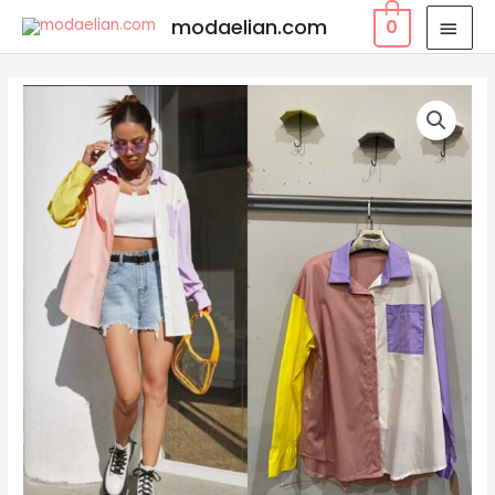
modaelian.com
0