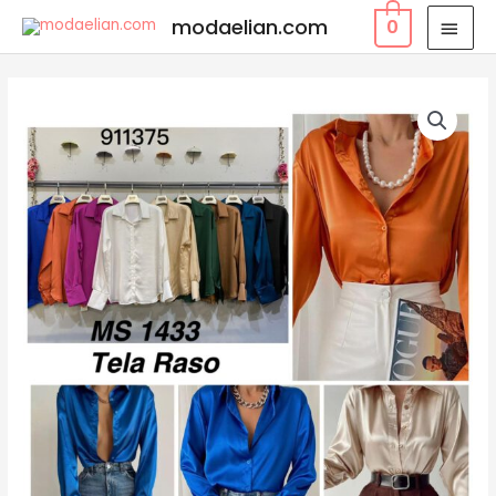
modaelian.com
0