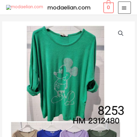
modaelian.com
0