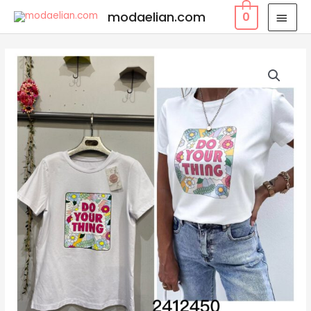
modaelian.com
0