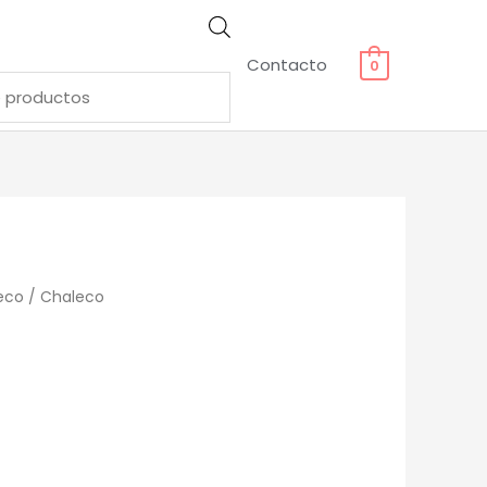
Contacto
0
eco
/ Chaleco