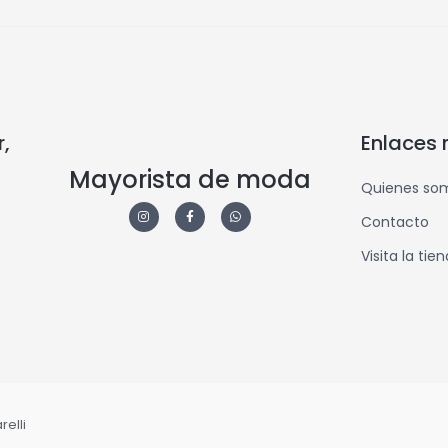
,
Enlaces 
Mayorista de moda
Quienes so
Contacto
Visita la tie
elli