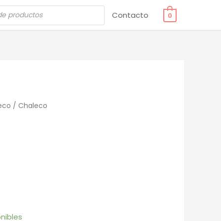
Contacto
0
eco
/ Chaleco
nibles