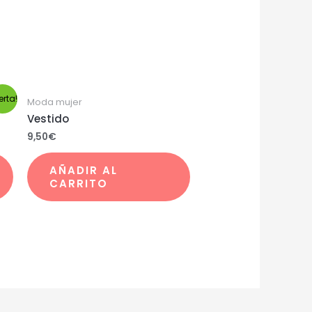
erta!
Moda mujer
Vestido
9,50
€
AÑADIR AL
CARRITO