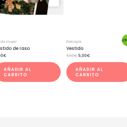
¡Of
da mujer
Rebajas
stido de raso
Vestido
00
€
9,50
€
5,00
€
AÑADIR AL
AÑADIR AL
CARRITO
CARRITO