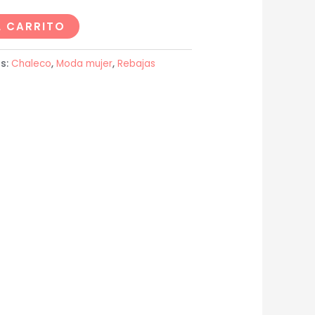
L CARRITO
s:
Chaleco
,
Moda mujer
,
Rebajas