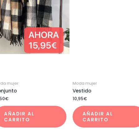
da mujer
Moda mujer
njunto
Vestido
,50
€
10,95
€
AÑADIR AL
AÑADIR AL
CARRITO
CARRITO