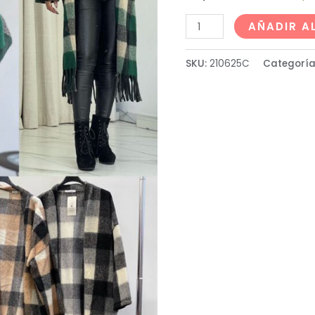
AÑADIR A
SKU:
210625C
Categoría