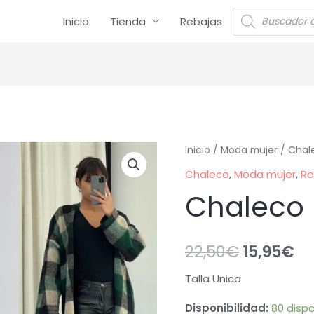
Inicio
Tienda
Rebajas
Inicio
/
Moda mujer
/
Chal
Chaleco
,
Moda mujer
,
Re
Chaleco
22,50
€
15,95
€
Talla Unica
Disponibilidad:
80 dispo