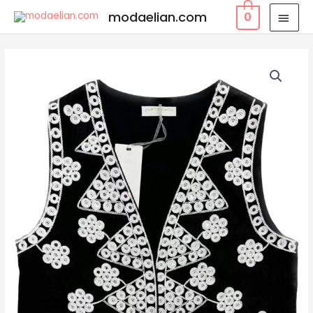
modaelian.com
0