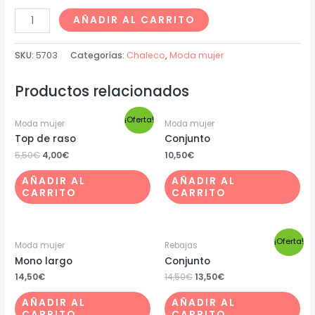
AÑADIR AL CARRITO
SKU:
5703
Categorías:
Chaleco
,
Moda mujer
Productos relacionados
¡Oferta!
Moda mujer
Moda mujer
Top de raso
Conjunto
5,50
€
4,00
€
10,50
€
AÑADIR AL
AÑADIR AL
CARRITO
CARRITO
¡Oferta!
Moda mujer
Rebajas
Mono largo
Conjunto
14,50
€
14,50
€
13,50
€
AÑADIR AL
AÑADIR AL
CARRITO
CARRITO