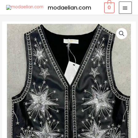
modaelian.com
0