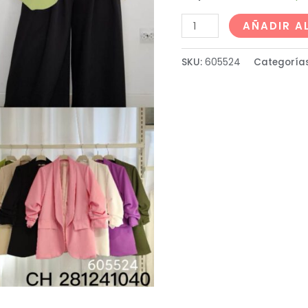
AÑADIR A
SKU:
605524
Categoría