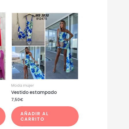
Moda mujer
Vestido estampado
7,50
€
AÑADIR AL
CARRITO