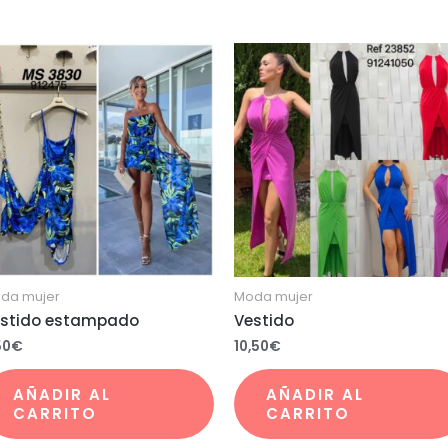
da mujer
Moda mujer
stido estampado
Vestido
50
€
10,50
€
AÑADIR AL
AÑADIR AL
CARRITO
CARRITO