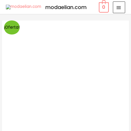
modaelian.com
0
¡Oferta!