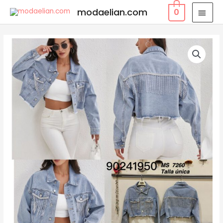
modaelian.com
0