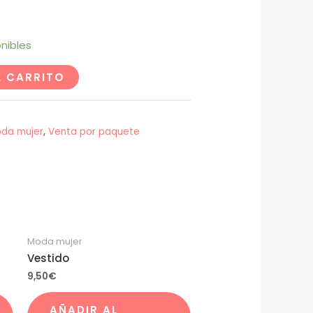
nibles
L CARRITO
da mujer
,
Venta por paquete
Moda mujer
Vestido
9,50
€
AÑADIR AL