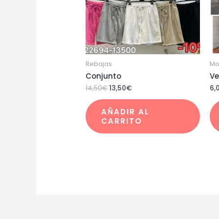
Rebajas
Mo
Conjunto
Ve
14,50
€
13,50
€
6,
AÑADIR AL
CARRITO