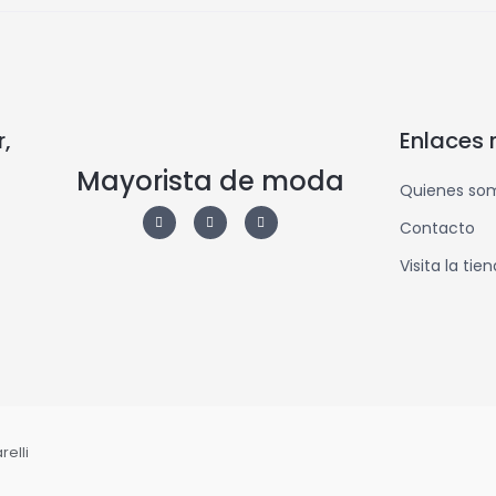
,
Enlaces 
Mayorista de moda
Quienes so
Contacto
Visita la tie
elli