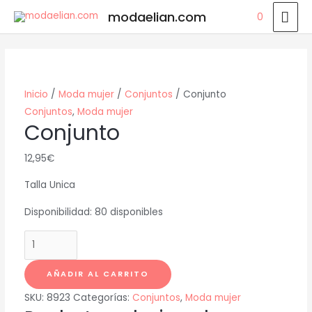
Ir
ME
modaelian.com
0
al
PRI
contenido
Inicio
/
Moda mujer
/
Conjuntos
/ Conjunto
Conjuntos
,
Moda mujer
Conjunto
12,95
€
Talla Unica
Disponibilidad:
80 disponibles
Conjunto
cantidad
AÑADIR AL CARRITO
SKU:
8923
Categorías:
Conjuntos
,
Moda mujer