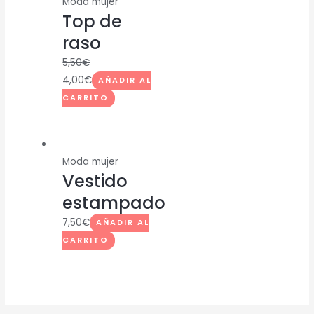
Moda mujer
Top de
raso
5,50
€
4,00
€
AÑADIR AL
CARRITO
Moda mujer
Vestido
estampado
7,50
€
AÑADIR AL
CARRITO