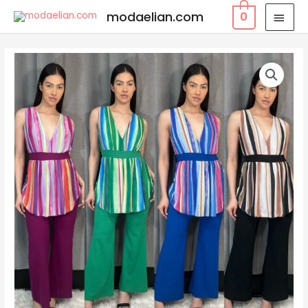
modaelian.com
0