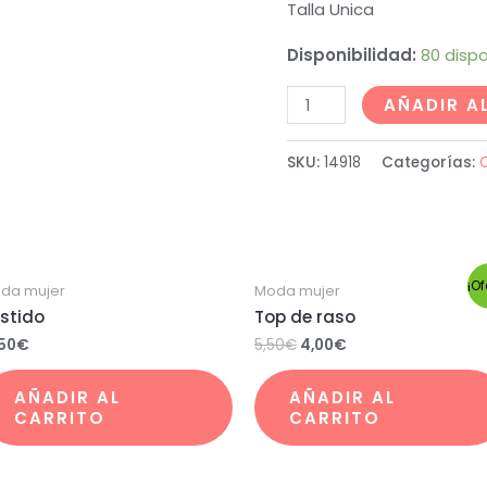
Talla Unica
Disponibilidad:
80 dispo
Conjunto
AÑADIR A
cantidad
SKU:
14918
Categorías:
¡Of
da mujer
Moda mujer
stido
Top de raso
,50
€
5,50
€
4,00
€
AÑADIR AL
AÑADIR AL
CARRITO
CARRITO