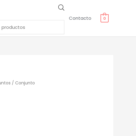
Búsqueda
Contacto
0
de
productos
untos
/ Conjunto
o