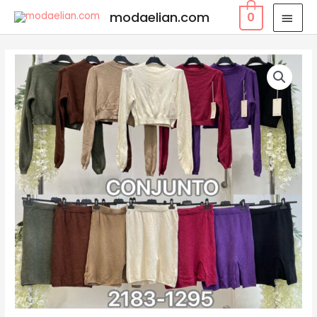
modaelian.com
0