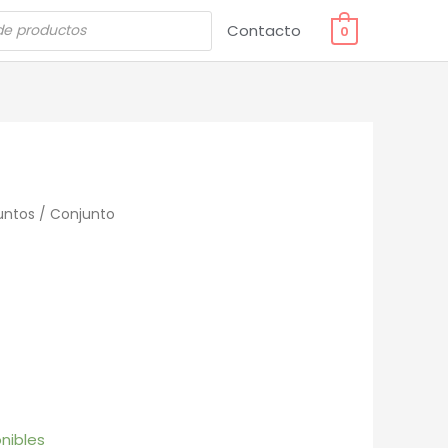
Contacto
0
untos
/ Conjunto
o
nibles