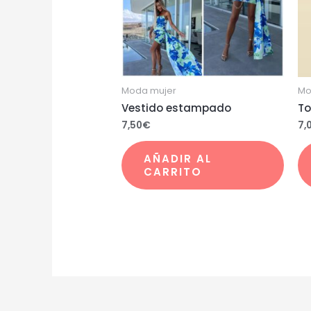
Moda mujer
Mo
Vestido estampado
To
7,50
€
7,
AÑADIR AL
CARRITO