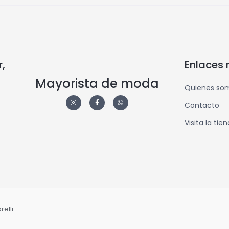
,
Enlaces 
Mayorista de moda
Quienes so
Contacto
Visita la tie
elli