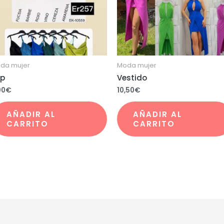
da mujer
Moda mujer
p
Vestido
00
€
10,50
€
AÑADIR AL
AÑADIR AL
CARRITO
CARRITO