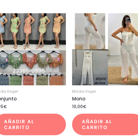
da mujer
Moda mujer
njunto
Mono
95
€
10,00
€
AÑADIR AL
AÑADIR AL
CARRITO
CARRITO