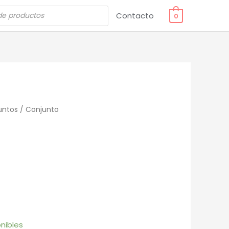
Contacto
0
untos
/ Conjunto
o
nibles