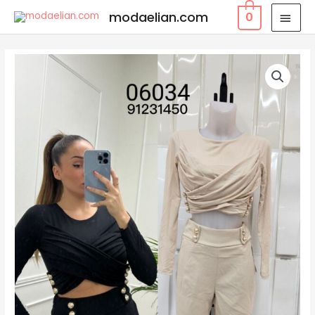
modaelian.com
0